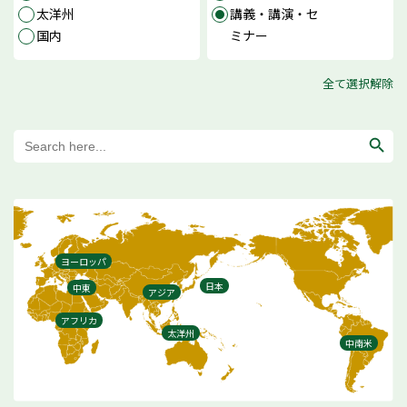
太洋州
講義・講演・セ
国内
ミナー
全て選択解除
Search
for:
ヨーロッパ
日本
中東
アジア
アフリカ
太洋州
中南米